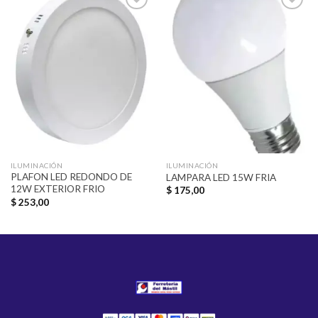
Añadir
Añadir
a la
a la
lista de
lista de
deseos
deseos
ILUMINACIÓN
ILUMINACIÓN
PLAFON LED REDONDO DE
LAMPARA LED 15W FRIA
12W EXTERIOR FRIO
$
175,00
$
253,00