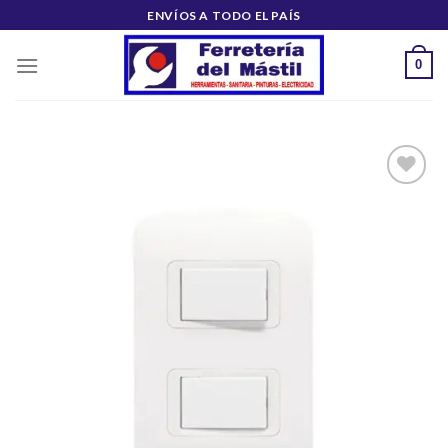
Saltar
ENVÍOS A TODO EL PAÍS
al
contenido
0
Añadir
a la
lista de
deseos