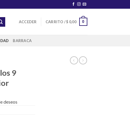
0
ACCEDER
CARRITO /
$
0,00
IDAD
BARRACA
los 9
ior
 de deseos