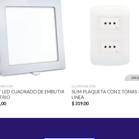
Añadir
Aña
a la
a l
lista de
lista
deseos
des
INACIÓN
ILUMINACIÓN
 LED CUADRADO DE EMBUTIR
SLIM PLAQUETA CON 2 TOMAS 
FRIO
LINEA
,00
$
319,00