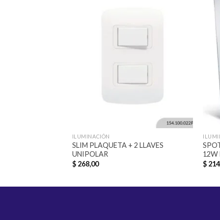
Añadir
a la
lista de
deseos
ILUMINACIÓN
ILUM
SLIM PLAQUETA + 2 LLAVES
SPOT
UNIPOLAR
12W 
$
268,00
$
214