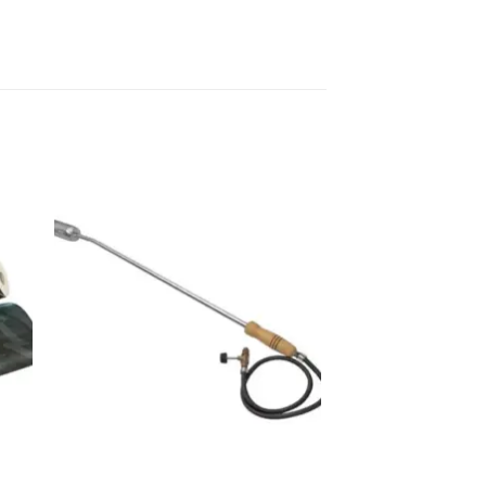
dir
Añadir
a
a la
 de
lista de
eos
deseos