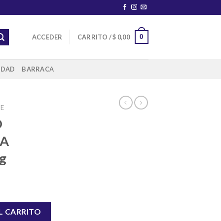
0
ACCEDER
CARRITO /
$
0,00
IDAD
BARRACA
E
O
RA
g
RA GARRAFA DE 3Kg cantidad
L CARRITO