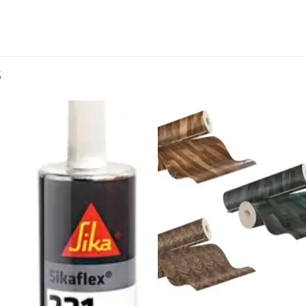
S
Añadir
Aña
a la
a l
lista de
lista
deseos
des