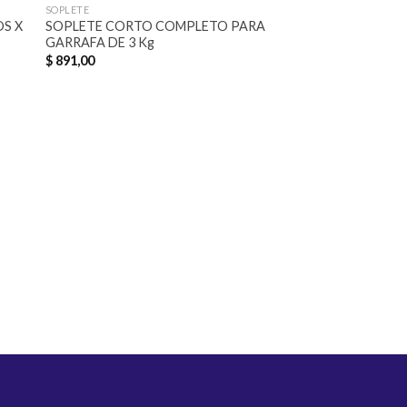
SOPLETE
ADHESIVOS, CEMENTOS
OS X
SOPLETE CORTO COMPLETO PARA
SIKAFLEX 1 A PLUS
GARRAFA DE 3 Kg
$
736,00
$
891,00