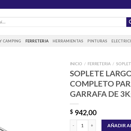
 Y CAMPING
FERRETERIA
HERRAMIENTAS
PINTURAS
ELECTRIC
INICIO
/
FERRETERIA
/
SOPLET
SOPLETE LARG
COMPLETO PA
Añadir
GARRAFA DE 3K
a la
lista de
deseos
942,00
$
SOPLETE LARGO COMPLETO PA
AÑADIR A