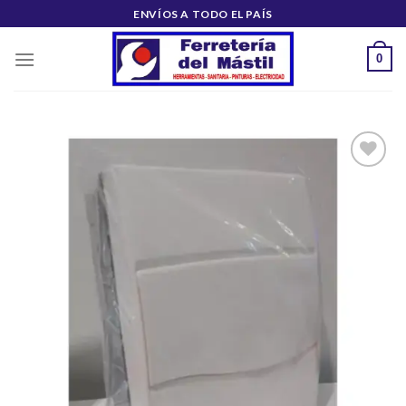
Saltar
ENVÍOS A TODO EL PAÍS
al
contenido
0
Añadir
a la
lista de
deseos