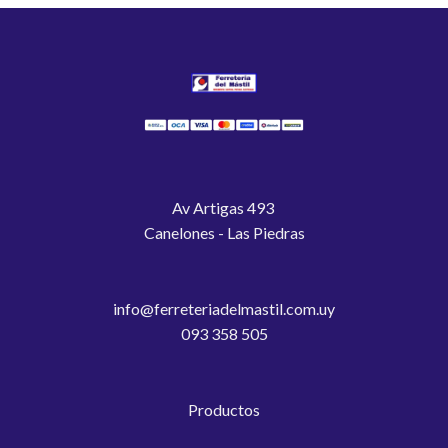
Av Artigas 493
Canelones - Las Piedras
info@ferreteriadelmastil.com.uy
093 358 505
Productos