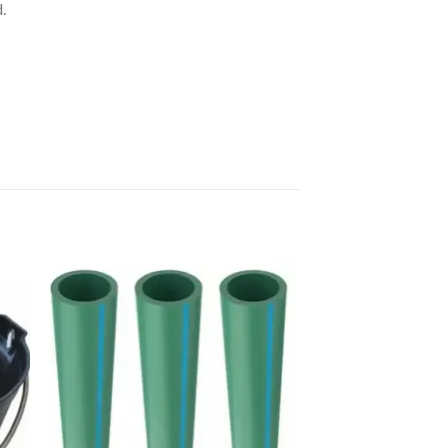
.
dir
Añadir
a
a la
 de
lista de
eos
deseos