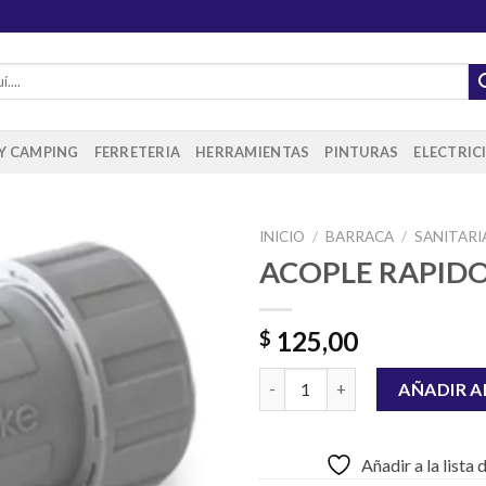
 Y CAMPING
FERRETERIA
HERRAMIENTAS
PINTURAS
ELECTRIC
INICIO
/
BARRACA
/
SANITARI
ACOPLE RAPIDO 
Añadir
125,00
$
a la
lista de
ACOPLE RAPIDO DE 3/4´´ cant
deseos
AÑADIR A
Añadir a la lista