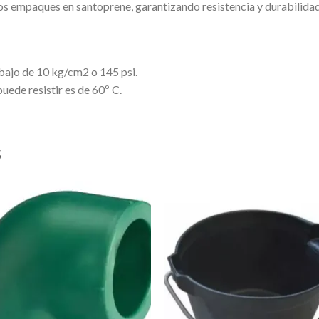
los empaques en santoprene, garantizando resistencia y durabilidad
bajo de 10 kg/cm2 o 145 psi.
ede resistir es de 60º C.
S
Añadir
Aña
a la
a l
lista de
lista
deseos
des