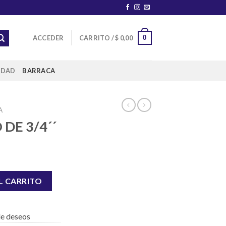
0
ACCEDER
CARRITO /
$
0,00
IDAD
BARRACA
A
DE 3/4´´
idad
L CARRITO
 de deseos