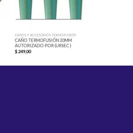
CAÑOS Y ACCESORIOS TERMOFUSIÓN
CAÑOS Y ACCESORIOS 
CAÑO TERMOFUSIÓN 20MM
TEE TERMOFUSIÓN
AUTORIZADO POR (URSEC )
INSERTO MACHO D
$
249,00
$
143,00