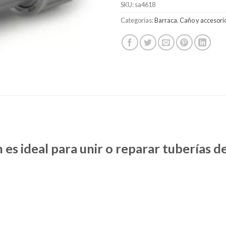
SKU:
sa4618
Categorías:
Barraca
,
Caño y accesorio
es ideal para unir o reparar tuberías d