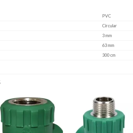
PVC
Circular
3 mm
63 mm
300 cm
S
Añadir
Aña
a la
a l
lista de
lista
deseos
des