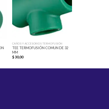
CAÑOS Y ACCESORIOS TERMOFUSIÓN
CAÑOS Y ACCESORIOS 
ON
TEE TERMOFUSIÓN COMUN DE 32
CUPLA TERMOFUSI
MM
HEMBRA 20MM
$
30,00
$
72,00