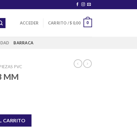
0
ACCEDER
CARRITO /
$
0,00
IDAD
BARRACA
PIEZAS PVC
3 MM
tidad
L CARRITO