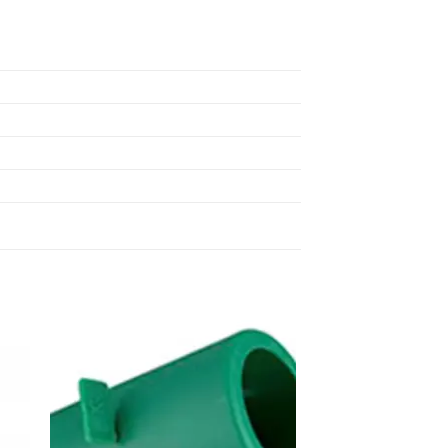
dir
Añadir
a
a la
 de
lista de
eos
deseos