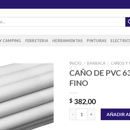
 Y CAMPING
FERRETERIA
HERRAMIENTAS
PINTURAS
ELECTRIC
INICIO
/
BARRACA
/
CAÑOS Y 
CAÑO DE PVC 6
FINO
Añadir
a la
lista de
382,00
$
deseos
CAÑO DE PVC 63 MM FINO can
AÑADIR A