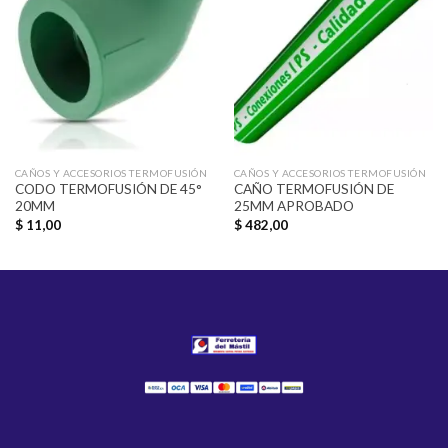
Añadir
Añadir
a la
a la
lista de
lista de
deseos
deseos
CAÑOS Y ACCESORIOS TERMOFUSIÓN
CAÑOS Y ACCESORIOS TERMOFUSIÓN
CODO TERMOFUSIÓN DE 45°
CAÑO TERMOFUSIÓN DE
20MM
25MM APROBADO
$
11,00
$
482,00