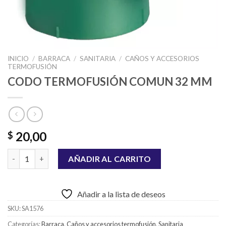
INICIO
/
BARRACA
/
SANITARIA
/
CAÑOS Y ACCESORIOS
TERMOFUSIÓN
CODO TERMOFUSIÓN COMUN 32 MM
20,00
$
CODO TERMOFUSIÓN COMUN 32 MM cantidad
AÑADIR AL CARRITO
Añadir a la lista de deseos
SKU:
SA1576
Categorías:
Barraca
,
Caños y accesorios termofusión
,
Sanitaria