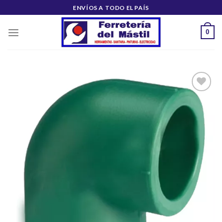
Saltar
ENVÍOS A TODO EL PAÍS
al
contenido
0
Añadir
a la
lista de
deseos