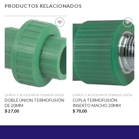
PRODUCTOS RELACIONADOS
Añadir
Añadir
a la
a la
lista de
lista de
deseos
deseos
CAÑOS Y ACCESORIOS TERMOFUSIÓN
CAÑOS Y ACCESORIOS TERMOFUSIÓN
DOBLE UNION TERMOFUSIÓN
CUPLA TERMOFUSIÓN
DE 20MM
INSERTO MACHO 20MM
$
27,00
$
70,00