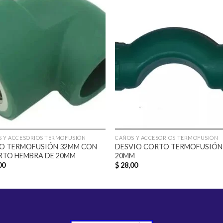
Añadir
Aña
a la
a l
lista de
lista
deseos
des
 Y ACCESORIOS TERMOFUSIÓN
CAÑOS Y ACCESORIOS TERMOFUSIÓN
O TERMOFUSIÓN 32MM CON
DESVIO CORTO TERMOFUSIÓN
RTO HEMBRA DE 20MM
20MM
00
$
28,00