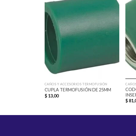
Añadir
a la
lista de
deseos
CAÑOS Y ACCESORIOS TERMOFUSIÓN
CAÑOS
COD
CUPLA TERMOFUSIÓN DE 25MM
INSE
$
13,00
$
81,