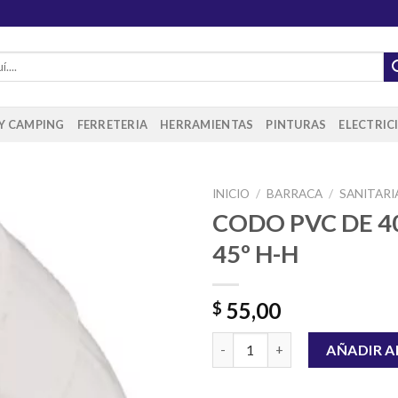
 Y CAMPING
FERRETERIA
HERRAMIENTAS
PINTURAS
ELECTRIC
INICIO
/
BARRACA
/
SANITARI
CODO PVC DE 
45º H-H
Añadir
a la
lista de
55,00
$
deseos
CODO PVC DE 40MM A 45º H-H
AÑADIR A