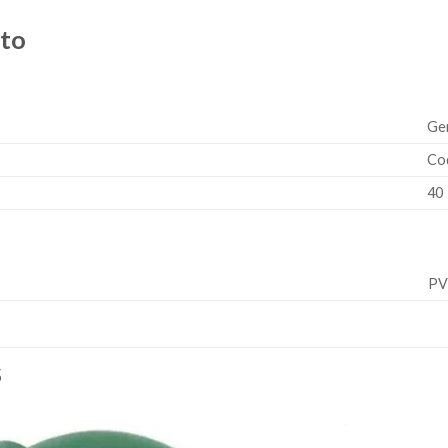
cto
Ge
Co
40
P
S