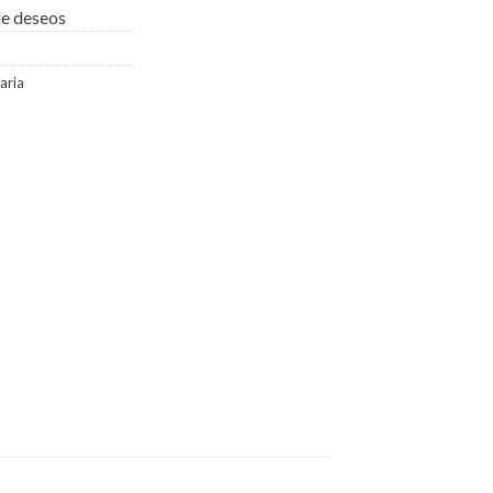
 de deseos
taria