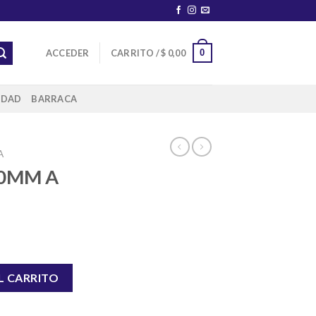
0
ACCEDER
CARRITO /
$
0,00
IDAD
BARRACA
A
40MM A
 cantidad
L CARRITO