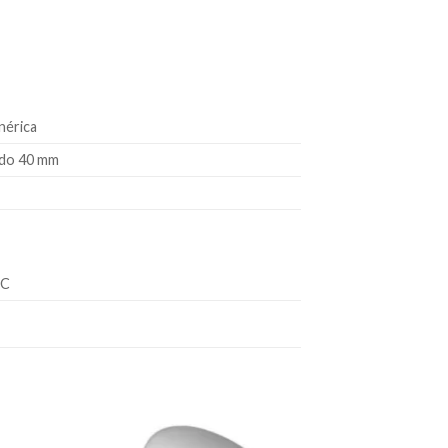
nérica
do 40 mm
VC