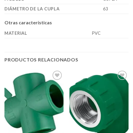
DIÁMETRO DE LA CUPLA
63
Otras características
MATERIAL
PVC
PRODUCTOS RELACIONADOS
Añadir
Añadir
a la
a la
lista de
lista de
deseos
deseos