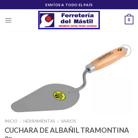
Saltar
ENVÍOS A TODO EL PAÍS
al
contenido
0
Añadir
a la
lista de
deseos
INICIO
/
HERRAMIENTAS
/
VARIOS
CUCHARA DE ALBAÑIL TRAMONTINA