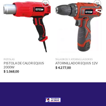
Añadir
Añadir
a la
a la
lista de
lista de
deseos
deseos
PISTOLAS
TALADROS Y ATORNILLADORES
PISTOLA DE CALOR EQUUS
ATORNILLADOR EQUUS 12V
2000W
$
4.277,00
$
1.068,00