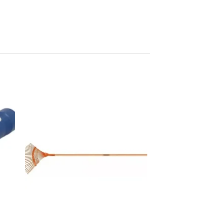
dir
Añadir
a
a la
 de
lista de
eos
deseos