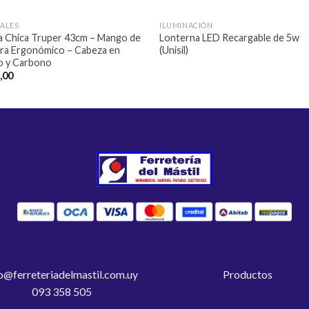
ALES
ILUMINACIÓN
a Chica Truper 43cm – Mango de
Lonterna LED Recargable de 5w
ra Ergonómico – Cabeza en
(Unisil)
o y Carbono
,00
o@ferreteriadelmastil.com.uy
Productos
093 358 505