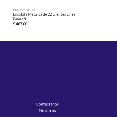
HERRAMIENTAS
AZADAS
Escobilla Metálica de 22 Dientes Línea
Azada Tramontina 
Famastil
130cm Largo 18x15
$
487,00
$
522,00
Contactanos
Nosotros