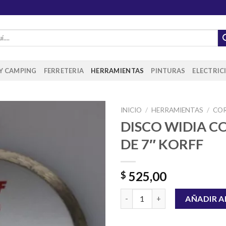
 Y CAMPING
FERRETERIA
HERRAMIENTAS
PINTURAS
ELECTRIC
INICIO
/
HERRAMIENTAS
/
CO
DISCO WIDIA 
DE 7″ KORFF
Añadir
a la
lista de
525,00
$
deseos
DISCO WIDIA CONTINUO DE 7"
AÑADIR A