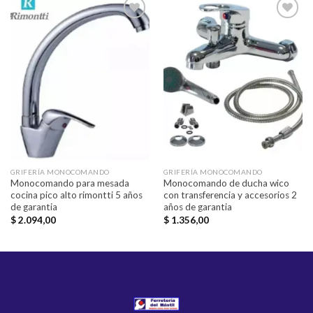
Añadir
Añadir
a la
a la
lista de
lista de
deseos
deseos
GRIFERÍA MONOCOMANDO
GRIFERÍA MONOCOMANDO
Monocomando para mesada
Monocomando de ducha wico
cocina pico alto rimontti 5 años
con transferencia y accesorios 2
de garantia
años de garantia
$
2.094,00
$
1.356,00