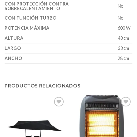
CON PROTECCIÓN CONTRA
No
SOBRECALENTAMIENTO
CON FUNCIÓN TURBO
No
POTENCIA MÁXIMA
600 W
ALTURA
43 cm
LARGO
33 cm
ANCHO
28 cm
PRODUCTOS RELACIONADOS
Añadir
Añadir
a la
a la
lista de
lista de
deseos
deseos