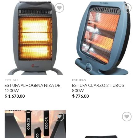
Añadir
Añadir
a la
a la
lista de
lista de
deseos
deseos
ESTUFAS
ESTUFAS
ESTUFA ALHOGENA NIZA DE
ESTUFA CUARZO 2 TUBOS
1200W
800W
$
1.670,00
$
776,00
Añadir
Añadir