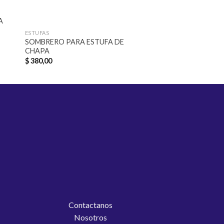
A
ESTUFAS
ESTUFAS
SOMBRERO PARA ESTUFA DE
ESTUFA ALHOGENA
CHAPA
$
1.670,00
$
380,00
Contactanos
Nosotros