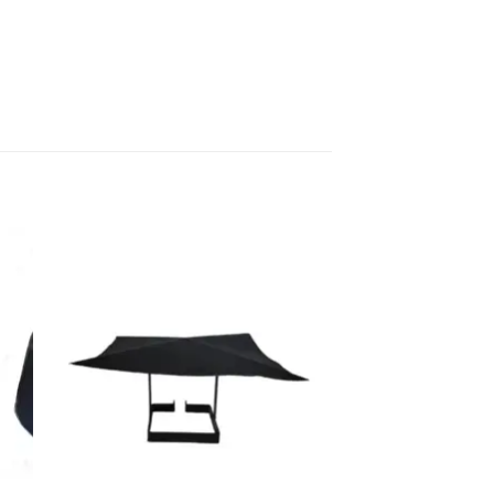
dir
Añadir
a
a la
 de
lista de
eos
deseos