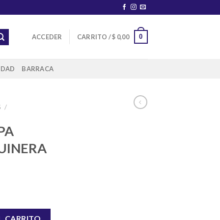
0
ACCEDER
CARRITO /
$
0,00
IDAD
BARRACA
S
/
PA
UINERA
 ESQUINERA COMPLETAS cantidad
L CARRITO