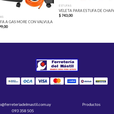
ESTUFAS
VELETA PARA ESTUFA DE CHAP
$
743,00
AS
FA A GAS MORE CON VALVULA
99,00
o@ferreteriadelmastil.com.uy
Productos
093 358 505