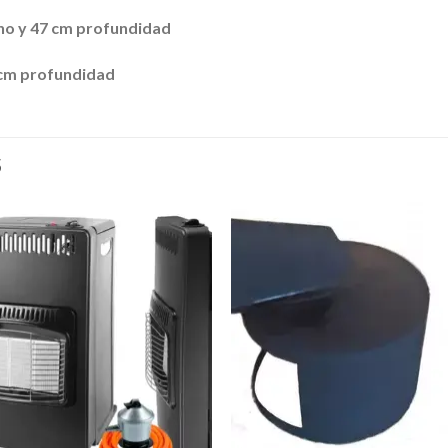
ho y 47 cm profundidad
8 cm profundidad
S
Añadir
Aña
a la
a l
lista de
lista
deseos
des