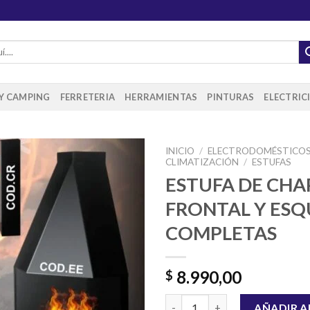
 Y CAMPING
FERRETERIA
HERRAMIENTAS
PINTURAS
ELECTRIC
INICIO
/
ELECTRODOMÉSTICO
CLIMATIZACIÓN
/
ESTUFAS
ESTUFA DE CHA
FRONTAL Y ESQ
Añadir
a la
COMPLETAS
lista de
deseos
8.990,00
$
ESTUFA DE CHAPA FRONTAL Y
AÑADIR A