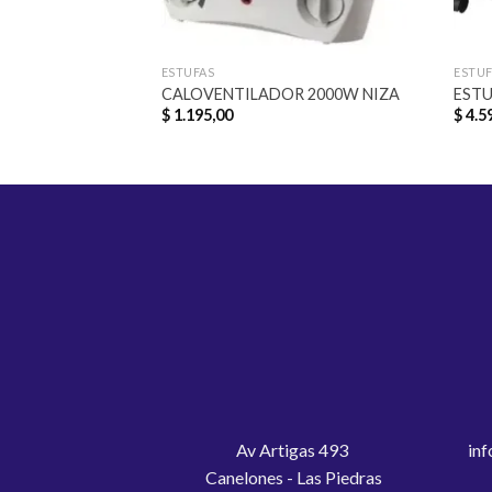
ESTUFAS
ESTUF
CALOVENTILADOR 2000W NIZA
ESTU
$
1.195,00
$
4.5
Av Artigas 493
inf
Canelones - Las Piedras