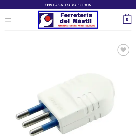
Saltar
ENVÍOS A TODO EL PAÍS
al
contenido
0
Añadir
a la
lista de
deseos