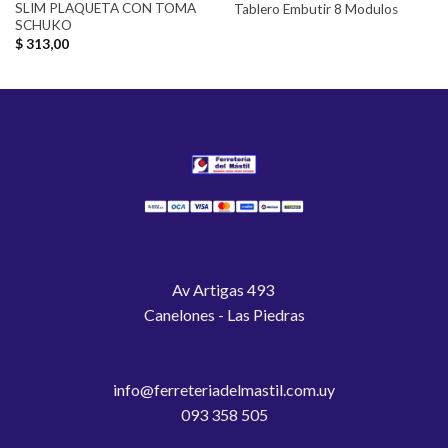
SLIM PLAQUETA CON TOMA
Tablero Embutir 8 Modulos
SCHUKO
$
313,00
Av Artigas 493
Canelones - Las Piedras
info@ferreteriadelmastil.com.uy
093 358 505