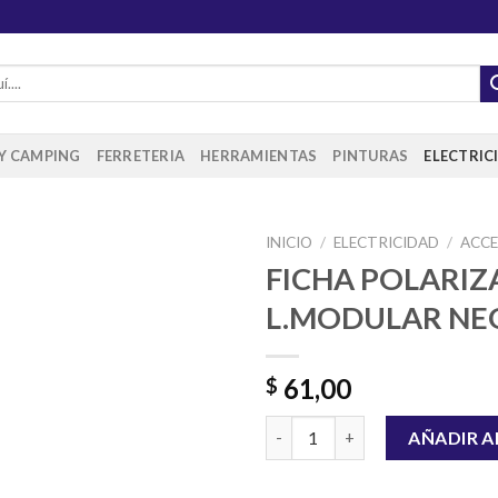
 Y CAMPING
FERRETERIA
HERRAMIENTAS
PINTURAS
ELECTRIC
INICIO
/
ELECTRICIDAD
/
ACC
FICHA POLARIZ
L.MODULAR NE
Añadir
a la
lista de
61,00
$
deseos
FICHA POLARIZADA L.MODULA
AÑADIR A