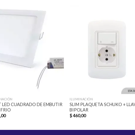
Añadir
Aña
a la
a l
lista de
lista
deseos
des
INACIÓN
ILUMINACIÓN
 LED CUADRADO DE EMBUTIR
SLIM PLAQUETA SCHUKO + LLA
 FRIO
BIPOLAR
,00
$
460,00