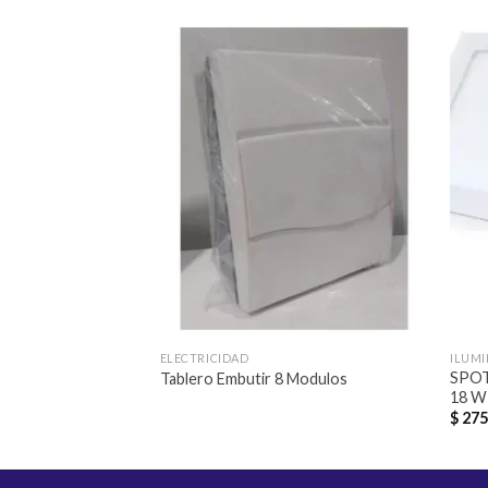
Añadir
a la
lista de
deseos
ELECTRICIDAD
ILUM
SPOT
Tablero Embutir 8 Modulos
18 W
$
275