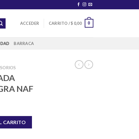
0
ACCEDER
CARRITO /
$
0,00
IDAD
BARRACA
ESORIOS
ADA
GRA NAF
R NEGRA NAF cantidad
L CARRITO