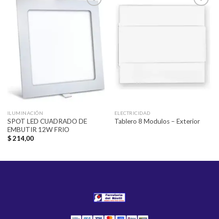
Añadir
Añadir
a la
a la
lista de
lista de
deseos
deseos
ILUMINACIÓN
ELECTRICIDAD
SPOT LED CUADRADO DE
Tablero 8 Modulos – Exterior
EMBUTIR 12W FRIO
$
214,00