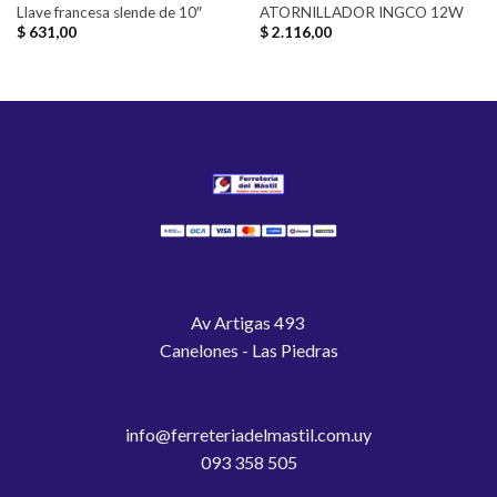
Llave francesa slende de 10″
ATORNILLADOR INGCO 12W
$
631,00
$
2.116,00
Av Artigas 493
Canelones - Las Piedras
info@ferreteriadelmastil.com.uy
093 358 505