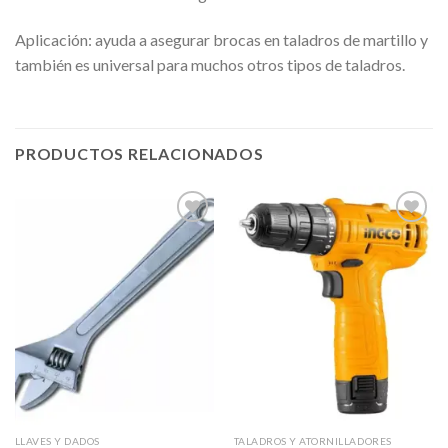
Aplicación: ayuda a asegurar brocas en taladros de martillo y
también es universal para muchos otros tipos de taladros.
PRODUCTOS RELACIONADOS
Añadir
Añadir
a la
a la
lista de
lista de
deseos
deseos
LLAVES Y DADOS
TALADROS Y ATORNILLADORES