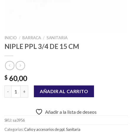
INICIO
/
BARRACA
/
SANITARIA
NIPLE PPL 3/4 DE 15 CM
60,00
$
NIPLE PPL 3/4 DE 15 CM cantidad
AÑADIR AL CARRITO
Añadir a la lista de deseos
SKU:
sa3956
Categorías:
Caño y accesorios de ppl
,
Sanitaria