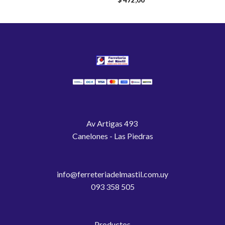
$
472,00
Av Artigas 493
Canelones - Las Piedras
info@ferreteriadelmastil.com.uy
093 358 505
Productos