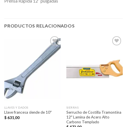
Prensa Rápida 12″ pulgadas
PRODUCTOS RELACIONADOS
Añadir
Añadir
a la
a la
lista de
lista de
deseos
deseos
LLAVES Y DADOS
SIERRAS
Serrucho de Costilla Tramontina
Llave francesa slende de 10″
12″ Lamina de Acero Alto
$
631,00
Carbono Templado