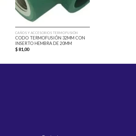
CAÑOS Y ACCESORIOS TERMOFUSIÓN
CAÑOS Y ACCESORIOS 
CODO TERMOFUSIÓN 32MM CON
DESVIO CORTO T
INSERTO HEMBRA DE 20MM
20MM
$
81,00
$
28,00