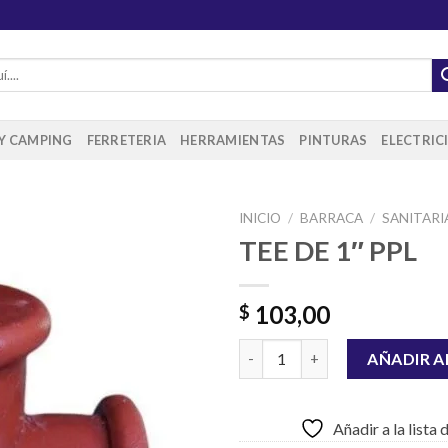
 Y CAMPING
FERRETERIA
HERRAMIENTAS
PINTURAS
ELECTRIC
INICIO
/
BARRACA
/
SANITARI
TEE DE 1″ PPL
Añadir
103,00
$
a la
lista de
TEE DE 1" PPL cantidad
deseos
AÑADIR A
Añadir a la lista