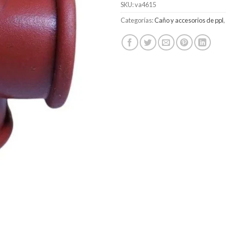
SKU:
va4615
Categorías:
Caño y accesorios de ppl
,