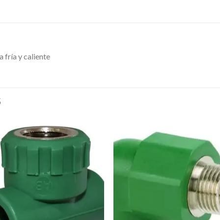
 fría y caliente
S
Añadir
Aña
a la
a l
lista de
lista
deseos
des