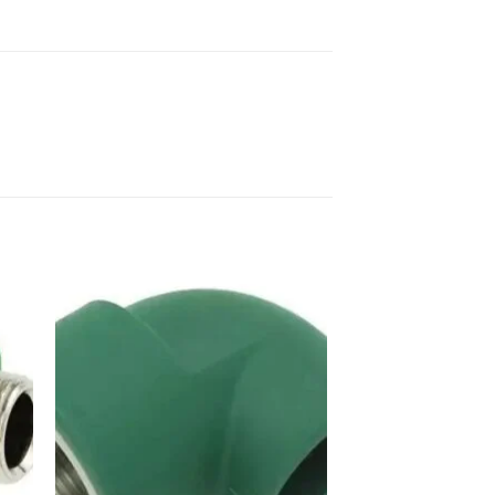
dir
Añadir
a
a la
 de
lista de
eos
deseos