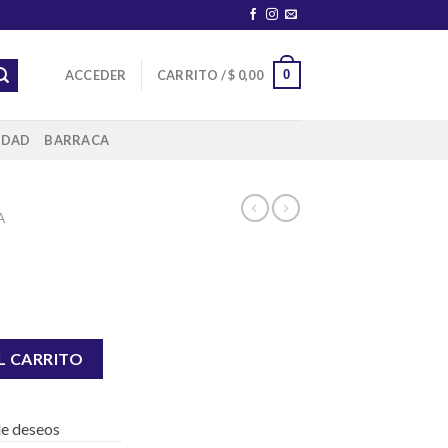
0
ACCEDER
CARRITO /
$
0,00
IDAD
BARRACA
A
L CARRITO
 de deseos