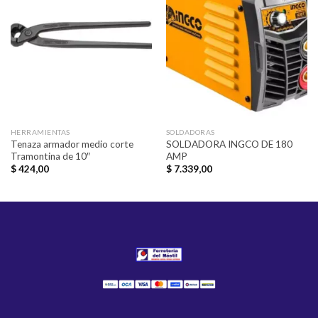
Añadir
Añadir
a la
a la
lista de
lista de
deseos
deseos
HERRAMIENTAS
SOLDADORAS
Tenaza armador medio corte
SOLDADORA INGCO DE 180
Tramontina de 10″
AMP
$
424,00
$
7.339,00