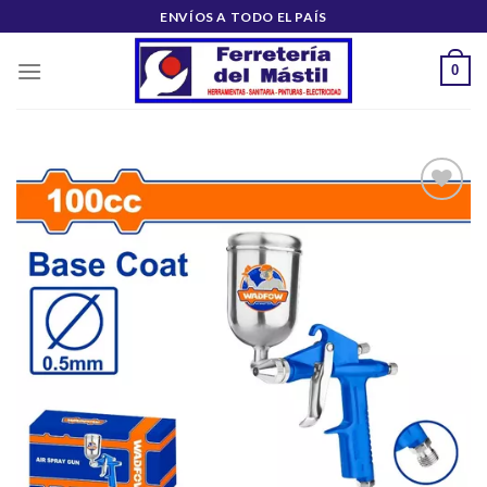
Saltar
ENVÍOS A TODO EL PAÍS
al
contenido
0
Añadir
a la
lista de
deseos