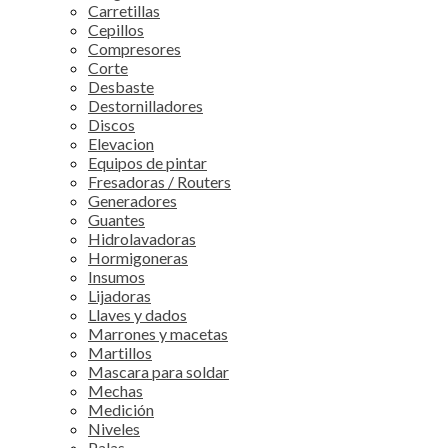
Carretillas
Cepillos
Compresores
Corte
Desbaste
Destornilladores
Discos
Elevacion
Equipos de pintar
Fresadoras / Routers
Generadores
Guantes
Hidrolavadoras
Hormigoneras
Insumos
Lijadoras
Llaves y dados
Marrones y macetas
Martillos
Mascara para soldar
Mechas
Medición
Niveles
Palas