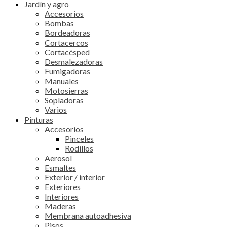
Jardín y agro
Accesorios
Bombas
Bordeadoras
Cortacercos
Cortacésped
Desmalezadoras
Fumigadoras
Manuales
Motosierras
Sopladoras
Varios
Pinturas
Accesorios
Pinceles
Rodillos
Aerosol
Esmaltes
Exterior / interior
Exteriores
Interiores
Maderas
Membrana autoadhesiva
Pisos