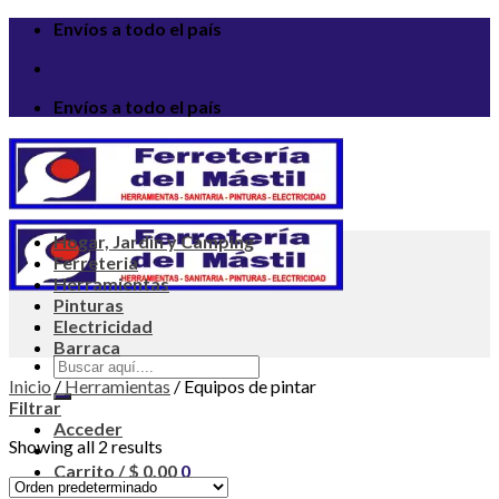
Saltar
Envíos a todo el país
al
contenido
Envíos a todo el país
Hogar, Jardin y Camping
Ferreteria
Herramientas
Pinturas
Electricidad
Barraca
Buscar
por:
Inicio
/
Herramientas
/
Equipos de pintar
Filtrar
Acceder
Showing all 2 results
Carrito /
$
0,00
0