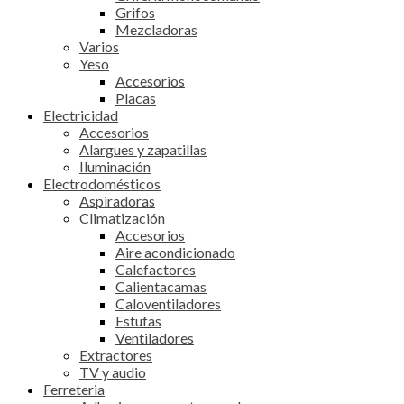
Grifos
Mezcladoras
Varios
Yeso
Accesorios
Placas
Electricidad
Accesorios
Alargues y zapatillas
Iluminación
Electrodomésticos
Aspiradoras
Climatización
Accesorios
Aire acondicionado
Calefactores
Calientacamas
Caloventiladores
Estufas
Ventiladores
Extractores
TV y audio
Ferreteria