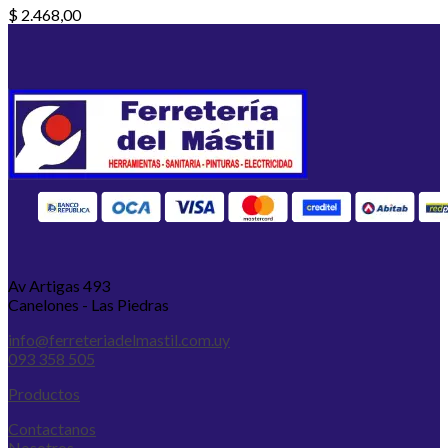
$
2.468,00
Av Artigas 493
Canelones - Las Piedras
info@ferreteriadelmastil.com.uy
093 358 505
Productos
Contactanos
Nosotros