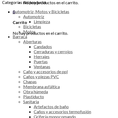
Categorías del producto
No hay productos en el carrito.
Automotriz, Motos y Bicicletas
0
Automotriz
Limpieza
Carrito
Bicicletas
Motos
No hay productos en el carrito.
Barraca
Aberturas
Candados
Cerraduras y cerrojos
Herrajes
Puertas
Ventanas
Caño y accesorios de ppl
Caños y piezas PVC
Chapas
Membrana asfáltica
Obra húmeda
Plastiducto
Sanitaria
Artefactos de baño
Caños y accesorios termofusión
Grifería monocomando