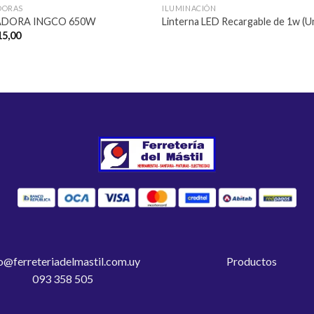
DORAS
ILUMINACIÓN
ADORA INGCO 650W
Linterna LED Recargable de 1w (Uni
15,00
o@ferreteriadelmastil.com.uy
Productos
093 358 505