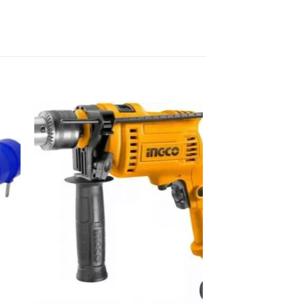
dir
Añadir
a
a la
 de
lista de
eos
deseos