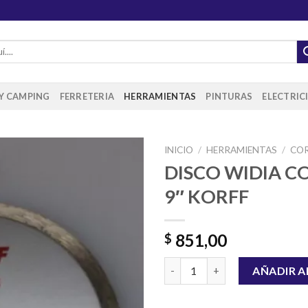
 Y CAMPING
FERRETERIA
HERRAMIENTAS
PINTURAS
ELECTRIC
INICIO
/
HERRAMIENTAS
/
CO
DISCO WIDIA 
9″ KORFF
Añadir
a la
lista de
851,00
$
deseos
DISCO WIDIA CONTINUO 9" K
AÑADIR A