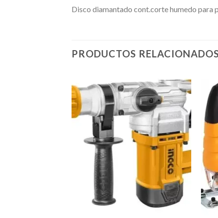
Disco diamantado cont.corte humedo p
PRODUCTOS RELACIONADO
Añadir
a la
lista de
deseos