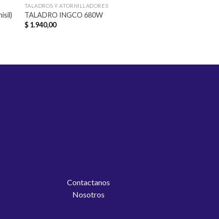
TALADROS Y ATORNILLADORES
ILUMINACIÓN
Lonterna LED Recar
sil)
TALADRO INGCO 680W
(Unisil)
$
1.940,00
Contactanos
Nosotros