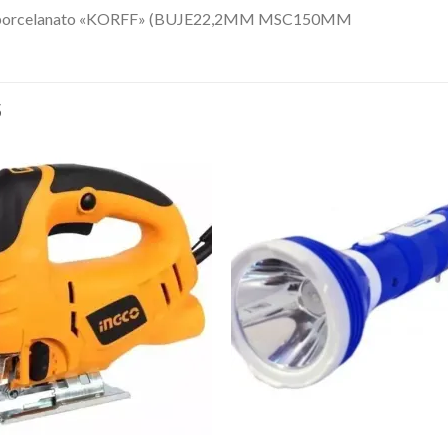
ara porcelanato «KORFF» (BUJE22,2MM MSC150MM
S
Añadir
Aña
a la
a l
lista de
lista
deseos
des