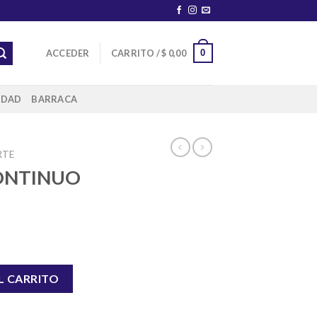
0
ACCEDER
CARRITO /
$
0,00
IDAD
BARRACA
RTE
CONTINUO
ORFF cantidad
L CARRITO