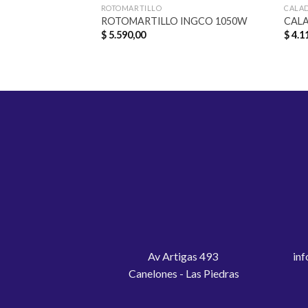
ROTOMARTILLO
CALA
ROTOMARTILLO INGCO 1050W
CAL
$
5.590,00
$
4.1
Av Artigas 493
inf
Canelones - Las Piedras