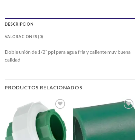
DESCRIPCIÓN
VALORACIONES (0)
Doble unión de 1/2″ ppl para agua fría y caliente muy buena
calidad
PRODUCTOS RELACIONADOS
Añadir
Añadir
a la
a la
lista de
lista de
deseos
deseos