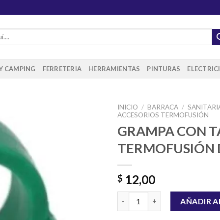
 Y CAMPING
FERRETERIA
HERRAMIENTAS
PINTURAS
ELECTRIC
INICIO
/
BARRACA
/
SANITARI
ACCESORIOS TERMOFUSIÓN
GRAMPA CON T
TERMOFUSIÓN 
Añadir
a la
lista de
deseos
12,00
$
GRAMPA CON TACO TERMOFUS
AÑADIR A