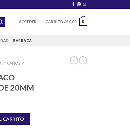
0
ACCEDER
CARRITO /
$
0,00
IDAD
BARRACA
A
/
CAÑOS Y
ACO
DE 20MM
IÓN DE 20MM cantidad
L CARRITO