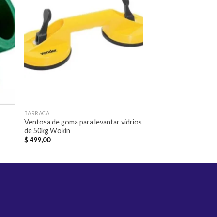
dir
Añadir
a
a la
 de
lista de
eos
deseos
BARRACA
CAÑOS Y ACCESORIOS 
Ventosa de goma para levantar vidrios
DESVIO CORTO T
de 50kg Wokin
20MM
$
499,00
$
28,00