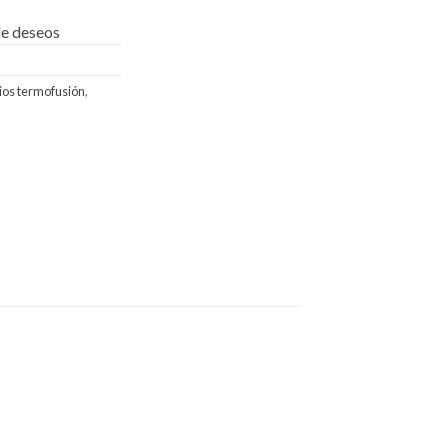
 de deseos
ios termofusión
,