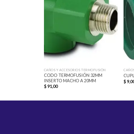
Añadir
a la
lista de
deseos
CAÑOS Y ACCESORIOS TERMOFUSIÓN
CAÑOS
CODO TERMOFUSIÓN 32MM
CUP
INSERTO MACHO A 20MM
$
9,0
$
91,00