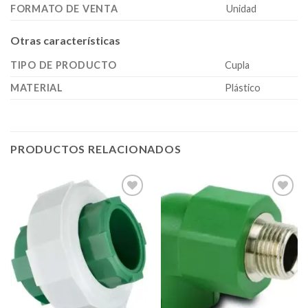
FORMATO DE VENTA
Unidad
Otras características
TIPO DE PRODUCTO
Cupla
MATERIAL
Plástico
PRODUCTOS RELACIONADOS
Añadir
Añadir
a la
a la
lista de
lista de
deseos
deseos