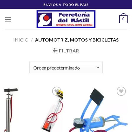
Saltar
ENVÍOS A TODO EL PAÍS
al
contenido
0
INICIO
/
AUTOMOTRIZ, MOTOS Y BICICLETAS
FILTRAR
Añadir
Añadir
a la
a la
lista de
lista de
deseos
deseos