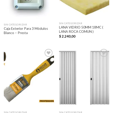
SIN CATEGORIZAR
SIN CATEGORIZAR
LANA VIDRIO 50MM 18MC (
Caja Exterior Para 3 Módulos
LANA ROCA COMUN )
Blanco – Presta
$
2.240,00
Añadir
Añadir
a la
a la
lista de
lista de
deseos
deseos
SIN CATEGORIZAR
SIN CATEGORIZAR