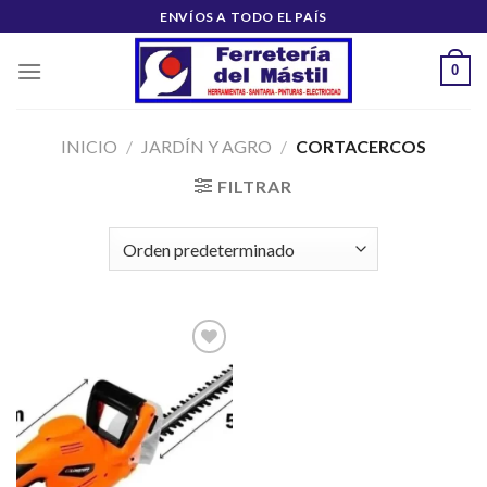
Saltar
ENVÍOS A TODO EL PAÍS
al
contenido
0
INICIO
/
JARDÍN Y AGRO
/
CORTACERCOS
FILTRAR
Añadir
a la
lista de
deseos