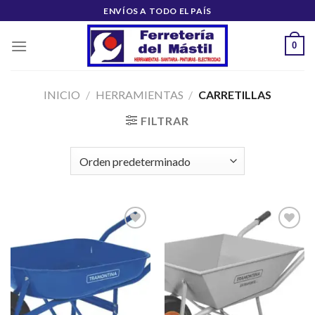
Saltar
ENVÍOS A TODO EL PAÍS
al
contenido
0
INICIO
/
HERRAMIENTAS
/
CARRETILLAS
FILTRAR
Añadir
Añadir
a la
a la
lista de
lista de
deseos
deseos