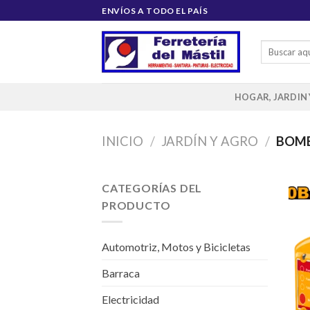
Saltar
ENVÍOS A TODO EL PAÍS
al
contenido
Buscar
por:
HOGAR, JARDIN
INICIO
/
JARDÍN Y AGRO
/
BOM
CATEGORÍAS DEL
PRODUCTO
Automotriz, Motos y Bicicletas
Barraca
Electricidad