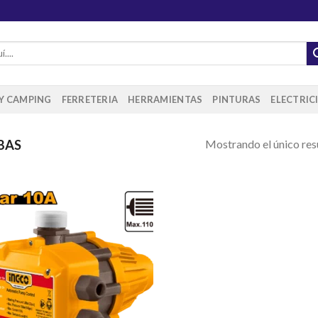
 Y CAMPING
FERRETERIA
HERRAMIENTAS
PINTURAS
ELECTRIC
Mostrando el único res
BAS
Añadir
a la
lista de
deseos