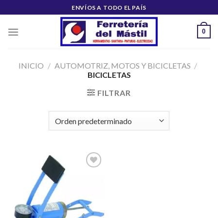
Saltar
ENVÍOS A TODO EL PAÍS
al
contenido
0
INICIO
/
AUTOMOTRIZ, MOTOS Y BICICLETAS
/
BICICLETAS
FILTRAR
Añadir
a la
lista de
deseos