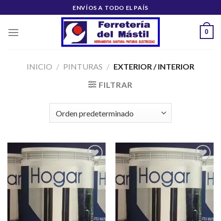
Saltar
ENVÍOS A TODO EL PAÍS
al
contenido
0
INICIO
/
PINTURAS
/
EXTERIOR / INTERIOR
FILTRAR
Añadir
Añadir
a la
a la
lista de
lista de
deseos
deseos