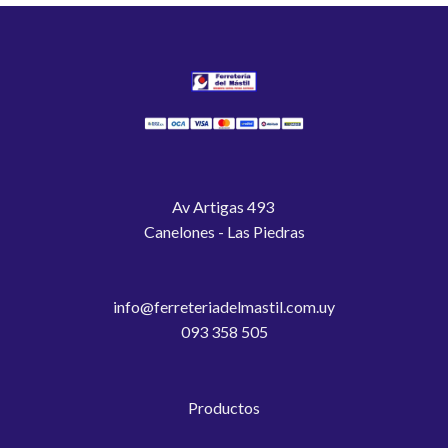
Av Artigas 493
Canelones - Las Piedras
info@ferreteriadelmastil.com.uy
093 358 505
Productos